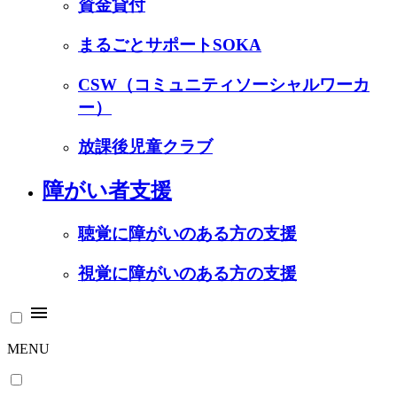
資金貸付
まるごとサポートSOKA
CSW（コミュニティソーシャルワーカ
ー）
放課後児童クラブ
障がい者支援
聴覚に障がいのある方の支援
視覚に障がいのある方の支援
menu
MENU