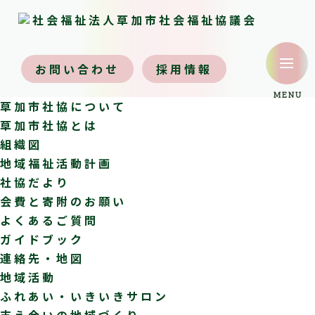
menu
お問い合わせ
採用情報
MENU
草加市社協について
草加市社協とは
組織図
地域福祉活動計画
社協だより
会費と寄附のお願い
よくあるご質問
ガイドブック
連絡先・地図
地域活動
ふれあい・いきいきサロン
支え合いの地域づくり