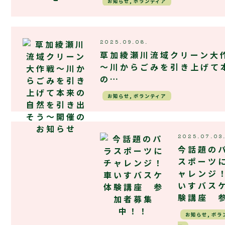
お知らせ, ボランティア
2025.09.08.
草加綾瀬川流域クリーン大
～川からごみを引き上げて
の…
お知らせ, ボランティア
2025.07.03
今話題の
スポーツ
ャレンジ
いすバス
験講座 
お知らせ, ボラ