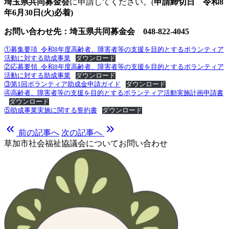
埼玉県共同募金会
に申請してください。(
申請締切日 令和8
年6月30日(火)必着)
お問い合わせ先：埼玉県共同募金会 048-822-4045
①募集要項_令和8年度高齢者、障害者等の支援を目的とするボランティア
活動に対する助成事業
ダウンロード
②応募要領_令和8年度高齢者、障害者等の支援を目的とするボランティア
活動に対する助成事業
ダウンロード
③第1回ボランティア助成金申請ガイド
ダウンロード
④高齢者、障害者等の支援を目的とするボランティア活動実施計画申請書
ダウンロード
⑤助成事業実施に関する誓約書
ダウンロード
keyboard_double_arrow_left
keyboard_double_arrow_right
前の記事へ
次の記事へ
草加市社会福祉協議会についてお問い合わせ