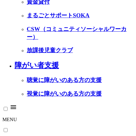
資金貸付
まるごとサポートSOKA
CSW（コミュニティソーシャルワーカ
ー）
放課後児童クラブ
障がい者支援
聴覚に障がいのある方の支援
視覚に障がいのある方の支援
menu
MENU